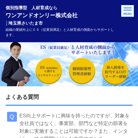
個別指導型 人材育成なら
ワンアンドオンリー株式会社
│埼玉県さいたま市
組織の業績向上にＥＳ（従業員満足）と人材育成の側面からサポートし
ます。
HOME
サービス案内
事例
会社概要
よくある質問
お問い合わせ
ES向上サポートに興味を持ったのですが、対象を
全社員ではなく、事業部、部門など特定の部署を
対象に実施することは可能ですか？また、インタ